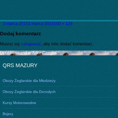
Data
Pełny
3 marca 2015
3 marca 2015
100 × 129
publikacji
rozmiar
Dodaj komentarz
Musisz się
zalogować
, aby móc dodać komentarz.
Nawigacja
Opublikowano w
Artur Czegiel
wpisu
QRS MAZURY
Obozy Żeglarskie dla Młodzieży
Obozy Żeglarskie dla Dorosłych
Kursy Motorowodne
Bojery