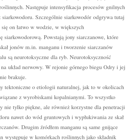
oślinnych. Następuje intensyfikacja procesów gnilnych
 siarkowodoru. Szczególnie siarkowodór odgrywa tutaj
 się on łatwo w wodzie, w większych
ę siarkowodorową. Powstają jony siarczanowe, które
kał jonów m.in. manganu i tworzenie siarczanów
lu są neurotoksyczne dla ryb. Neurotoksyczność
 na układ nerwowy. W rejonie górnego biegu Odry i jej
nie brakuje.
tektoniczne o etiologii naturalnej, jak to w okolicach
związane z wyrobiskami kopalnianymi. To wszystko
 nie tylko piękne, ale również korzystne dla penetracji
oru nawet do wód gruntowych i wypłukiwania ze skał
arczanów. Drugim źródłem manganu są same gnijące
an występuje w komórkach roślinnych jako składnik