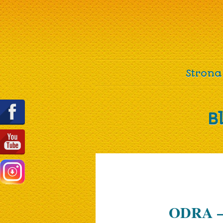
Strona
B
ODRA – 