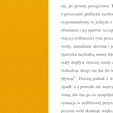
się, po prostu, przegrzewa.
z procesami gnilnymi zacho
wspominaliśmy w jednym z w
obumiera i jej martwe szczą
więcej roślinności tym proc
wody, zamulenie akwenu i je
zjawiska zachodzą mniej in
stały dopływ świeżej wody z
wchodząc drugi raz już do i
pływać”. Dzisiaj jednak z 
opadł, a z powodu nie najwy
zimą, nie ma go co uzupełni
sytuacja w najbliższej przy
poziom wód skutkuje więks