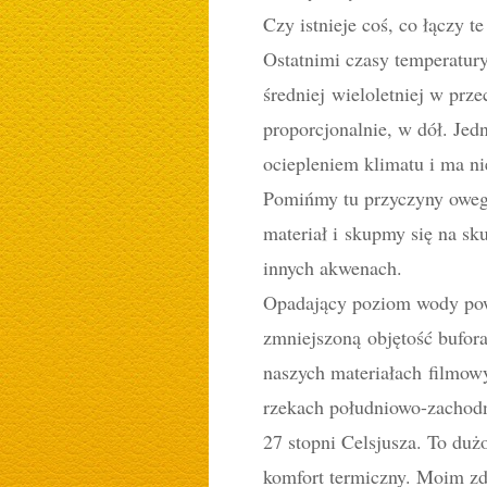
Czy istnieje coś, co łączy 
Ostatnimi czasy temperatur
średniej wieloletniej w prz
proporcjonalnie, w dół. Je
ociepleniem klimatu i ma n
Pomińmy tu przyczyny oweg
materiał i skupmy się na s
innych akwenach.
Opadający poziom wody powo
zmniejszoną objętość bufor
naszych materiałach filmowy
rzekach południowo-zachodn
27 stopni Celsjusza. To duż
komfort termiczny. Moim zda