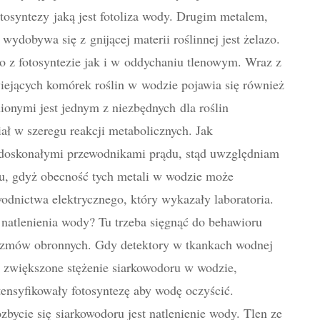
otosyntezy jaką jest fotoliza wody. Drugim metalem,
wydobywa się z gnijącej materii roślinnej jest żelazo.
o z fotosyntezie jak i w oddychaniu tlenowym. Wraz z
ejących komórek roślin w wodzie pojawia się również
onymi jest jednym z niezbędnych dla roślin
ał w szeregu reakcji metabolicznych. Jak
 doskonałymi przewodnikami prądu, stąd uwzględniam
u, gdyż obecność tych metali w wodzie może
odnictwa elektrycznego, który wykazały laboratoria.
 natlenienia wody? Tu trzeba sięgnąć do behawioru
nizmów obronnych. Gdy detektory w tkankach wodnej
y zwiększone stężenie siarkowodoru w wodzie,
ensyfikowały fotosyntezę aby wodę oczyścić.
ycie się siarkowodoru jest natlenienie wody. Tlen ze