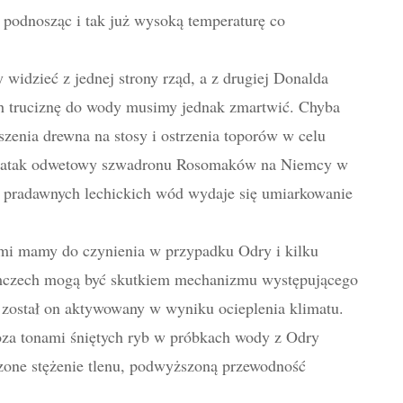
 podnosząc i tak już wysoką temperaturę co
 widzieć z jednej strony rząd, a z drugiej Donalda
h truciznę do wody musimy jednak zmartwić. Chyba
szenia drewna na stosy i ostrzenia toporów w celu
ż atak odwetowy szwadronu Rosomaków na Niemcy w
 pradawnych lechickich wód wydaje się umiarkowanie
imi mamy do czynienia w przypadku Odry i kilku
emczech mogą być skutkiem mechanizmu występującego
został on aktywowany w wyniku ocieplenia klimatu.
oza tonami śniętych ryb w próbkach wody z Odry
szone stężenie tlenu, podwyższoną przewodność