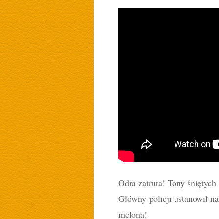
Odra zatruta! Tony śniętyc
Główny policji ustanowił n
melona!