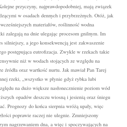
 Kolejne przyczyny, najprawdopodobniej, mają związek
dzącymi w osadach dennych i przybrzeżnych. Otóż, jak
cześniejszych materiałów, roślinność wodna
tki zalegają na dnie ulegając procesom gnilnym. Im
es silniejszy, a jego konsekwencją jest zakwaszenie
go postępująca eutrofizacja. Zwykle w rzekach takie
tensywnie niż w wodach stojących ze względu na
e źródła oraz wartkość nurtu. Jak mawiał Pan Tarej
nnej rzeki, „wszystko w płynie gdyż rybka lubi
względu na dużo większe nasłonecznienie poziom wód
ższych opadów deszczu wiosną i jesienią oraz śniegu
ać. Prognozy do końca sierpnia wróżą upały, więc
szłości poprawie raczej nie ulegnie. Zmniejszony
zym nagrzewaniem dna, a więc i spoczywających na