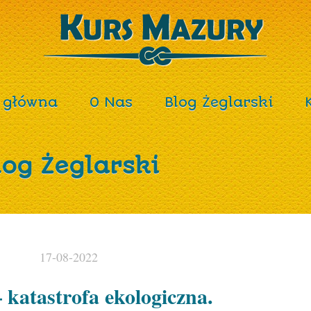
 główna
O Nas
Blog Żeglarski
log Żeglarski
17-08-2022
katastrofa ekologiczna.