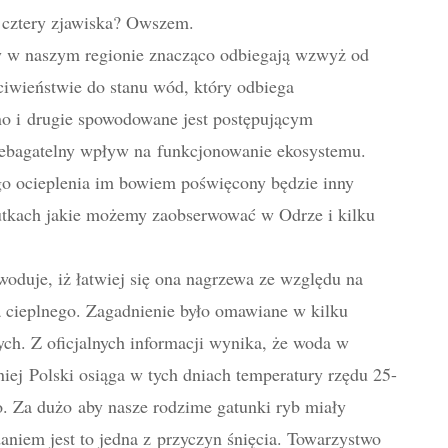
te cztery zjawiska? Owszem.
y w naszym regionie znacząco odbiegają wzwyż od
eciwieństwie do stanu wód, który odbiega
dno i drugie spowodowane jest postępującym
iebagatelny wpływ na funkcjonowanie ekosystemu.
o ocieplenia im bowiem poświęcony będzie inny
kutkach jakie możemy zaobserwować w Odrze i kilku
duje, iż łatwiej się ona nagrzewa ze względu na
a cieplnego. Zagadnienie było omawiane w kilku
ch. Z oficjalnych informacji wynika, że woda w
iej Polski osiąga w tych dniach temperatury rzędu 25-
o. Za dużo aby nasze rodzime gatunki ryb miały
niem jest to jedna z przyczyn śnięcia. Towarzystwo