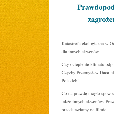
Prawdopodo
zagroże
Katastrofa ekologiczna w Od
dla innych akwenów.
Czy ocieplenie klimatu odpo
Czyżby Przemysław Daca nie
Polskich?
Co na prawdę mogło spowodo
także innych akwenów. Pra
przedstawiamy na filmie.