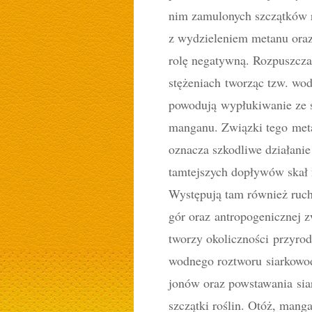
nim zamulonych szczątków r
z wydzieleniem metanu oraz
rolę negatywną. Rozpuszcza
stężeniach tworząc tzw. wod
powodują wypłukiwanie ze s
manganu. Związki tego meta
oznacza szkodliwe działanie
tamtejszych dopływów skał 
Występują tam również ruchy 
gór oraz antropogenicznej 
tworzy okoliczności przyrody
wodnego roztworu siarkowod
jonów oraz powstawania si
szczątki roślin. Otóż, mang