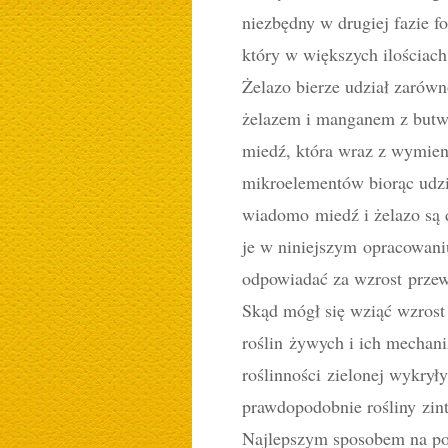
niezbędny w drugiej fazie f
który w większych ilościach 
Żelazo bierze udział zarówn
żelazem i manganem z butwi
miedź, która wraz z wymieni
mikroelementów biorąc udzi
wiadomo miedź i żelazo są
je w niniejszym opracowani
odpowiadać za wzrost przew
Skąd mógł się wziąć wzrost
roślin żywych i ich mecha
roślinności zielonej wykrył
prawdopodobnie rośliny zint
Najlepszym sposobem na pozb