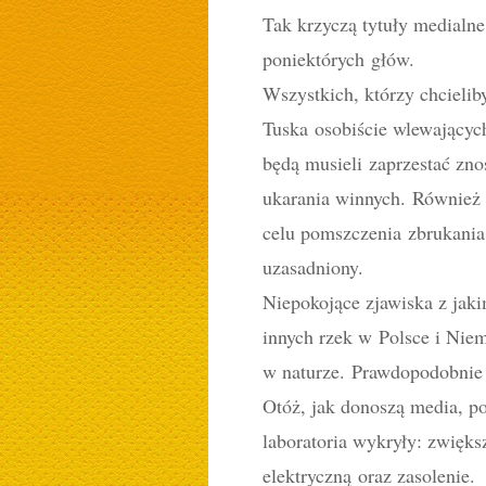
Tak krzyczą tytuły medialne
poniektórych głów.
Wszystkich, którzy chcieliby
Tuska osobiście wlewającyc
będą musieli zaprzestać zno
ukarania winnych. Równie
celu pomszczenia zbrukania
uzasadniony.
Niepokojące zjawiska z jak
innych rzek w Polsce i Ni
w naturze. Prawdopodobnie 
Otóż, jak donoszą media, p
laboratoria wykryły: zwięk
elektryczną oraz zasolenie.