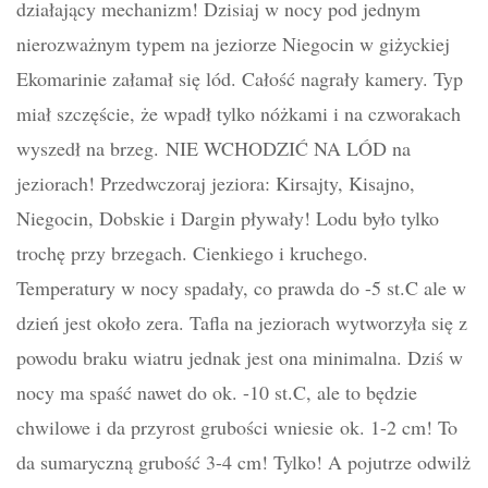
działający mechanizm!
Dzisiaj w nocy pod jednym
nierozważnym typem na jeziorze Niegocin w giżyckiej
Ekomarinie załamał się lód. Całość nagrały kamery. Typ
miał szczęście, że wpadł tylko nóżkami i na czworakach
wyszedł na brzeg.
NIE WCHODZIĆ NA LÓD na
jeziorach!
Przedwczoraj jeziora: Kirsajty, Kisajno,
Niegocin, Dobskie i Dargin pływały! Lodu było tylko
trochę przy brzegach. Cienkiego i kruchego.
Temperatury w nocy spadały, co prawda do -5 st.C ale w
dzień jest około zera. Tafla na jeziorach wytworzyła się z
powodu braku wiatru jednak jest ona minimalna. Dziś w
nocy ma spaść nawet do ok. -10 st.C, ale to będzie
chwilowe i da przyrost grubości wniesie ok. 1-2 cm! To
da sumaryczną grubość 3-4 cm! Tylko! A pojutrze odwilż