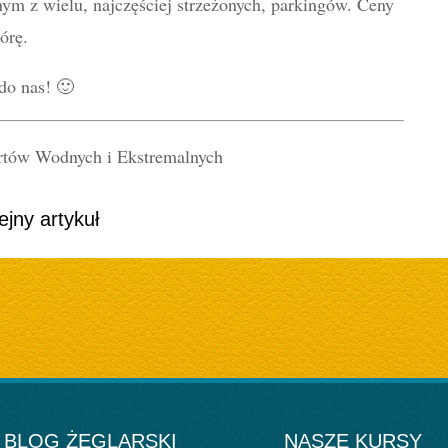
ym z wielu, najczęściej strzeżonych, parkingów. Ceny
órę.
 do nas! 🙂
ów Wodnych i Ekstremalnych
ejny artykuł
BLOG ŻEGLARSKI
NASZE KURSY