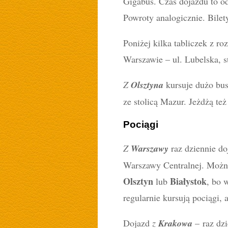
Gigabus. Czas dojazdu to od
Powroty analogicznie. Bilet
Poniżej kilka tabliczek z 
Warszawie – ul. Lubelska, s
Z
Olsztyna
kursuje dużo bus
ze stolicą Mazur. Jeżdżą t
Pociągi
Z
Warszawy
raz dziennie do
Warszawy Centralnej. Można
Olsztyn
Białystok
lub
, bo 
regularnie kursują pociągi,
Dojazd
z
Krakowa
– raz dz