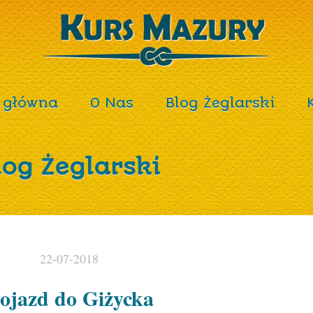
 główna
O Nas
Blog Żeglarski
log Żeglarski
22-07-2018
ojazd do Giżycka