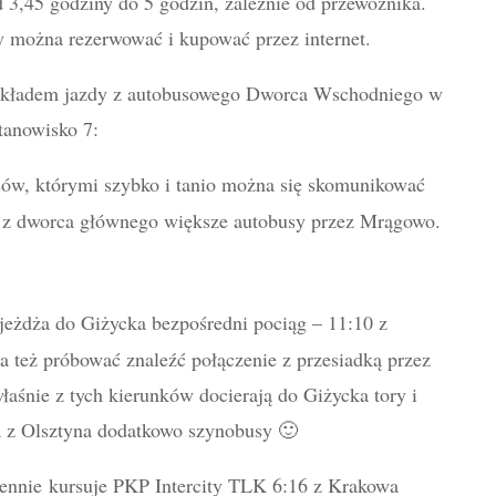
 3,45 godziny do 5 godzin, zależnie od przewoźnika.
y można rezerwować i kupować przez internet.
rozkładem jazdy z autobusowego Dworca Wschodniego w
tanowisko 7:
ów, którymi szybko i tanio można się skomunikować
eż z dworca głównego większe autobusy przez Mrągowo.
jeżdża do Giżycka bezpośredni pociąg – 11:10 z
 też próbować znaleźć połączenie z przesiadką przez
właśnie z tych kierunków docierają do Giżycka tory i
 a z Olsztyna dodatkowo szynobusy 🙂
iennie kursuje PKP Intercity TLK 6:16 z Krakowa