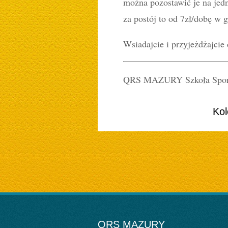
można pozostawić je na jedn
za postój to od 7zł/dobę w g
Wsiadajcie i przyjeżdżajcie
QRS MAZURY Szkoła Sport
Kol
QRS MAZURY