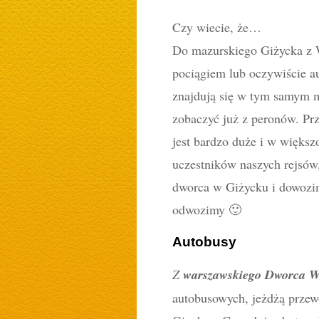
Czy wiecie, że…
Do mazurskiego Giżycka z 
pociągiem lub oczywiście 
znajdują się w tym samym m
zobaczyć już z peronów. Prz
jest bardzo duże i w więks
uczestników naszych rejsów
dworca w Giżycku i dowozim
odwozimy 🙂
Autobusy
Z
warszawskiego Dworca W
autobusowych, jeżdżą przewo