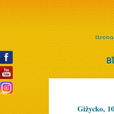
Strona
B
Giżycko, 1