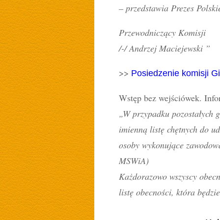
– przedstawia Prezes Polsk
Przewodniczący Komisji
/-/ Andrzej Maciejewski ”
>>
Posiedzenie komisji G
Wstęp bez wejściówek. Info
„W przypadku pozostałych go
imienną listę chętnych do ud
osoby wykonujące zawodową 
MSWiA)
Każdorazowo wszyscy obecni
listę obecności, która będz