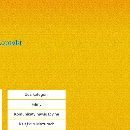
Kontakt
Bez kategorii
Filmy
Komunikaty nawigacyjne
Książki o Mazurach