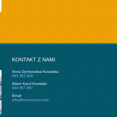
KONTAKT Z NAMI
Anna Dymkowska-Kowalska
883 381 659
Adam Karol Kowalski
604 957 887
Email
info@kursmazury.com