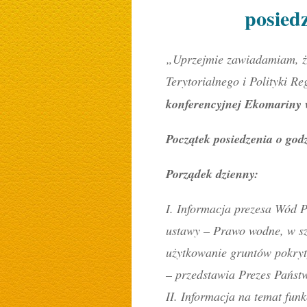
posied
„Uprzejmie zawiadamiam, ż
Terytorialnego i Polityki R
konferencyjnej Ekomariny 
Początek posiedzenia o godz
Porządek dzienny:
I. Informacja prezesa Wód P
ustawy – Prawo wodne, w sz
użytkowanie gruntów pokry
– przedstawia Prezes Pańs
II. Informacja na temat fu