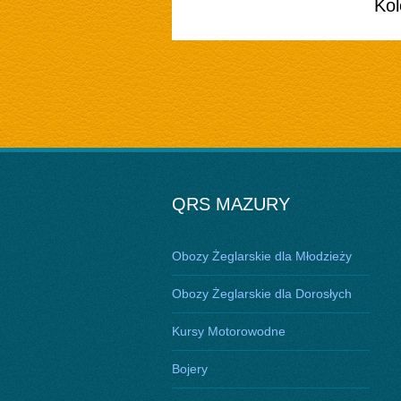
Kol
QRS MAZURY
Obozy Żeglarskie dla Młodzieży
Obozy Żeglarskie dla Dorosłych
Kursy Motorowodne
Bojery