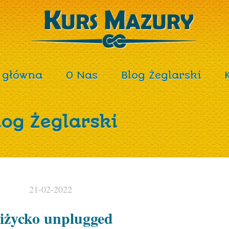
 główna
O Nas
Blog Żeglarski
log Żeglarski
21-02-2022
iżycko unplugged