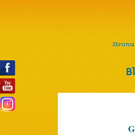
Strona
B
G