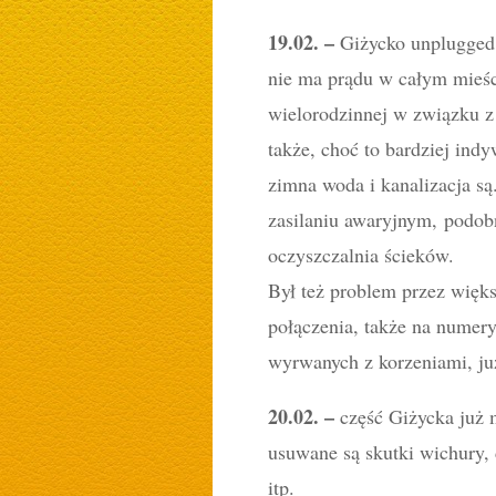
19.02. –
Giżycko unplugged 
nie ma prądu w całym mieśc
wielorodzinnej w związku z
także, choć to bardziej ind
zimna woda i kanalizacja są
zasilaniu awaryjnym, podob
oczyszczalnia ścieków.
Był też problem przez większ
połączenia, także na numer
wyrwanych z korzeniami, ju
20.02. –
część Giżycka już m
usuwane są skutki wichury, 
itp.