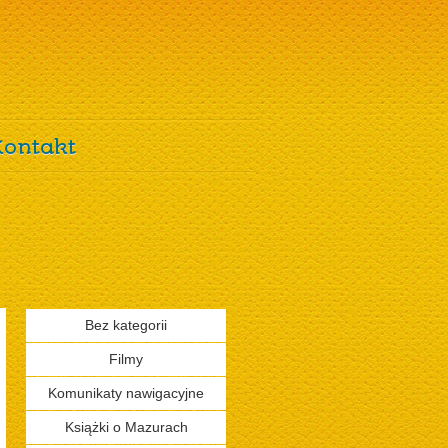
Kontakt
Bez kategorii
Filmy
Komunikaty nawigacyjne
Książki o Mazurach