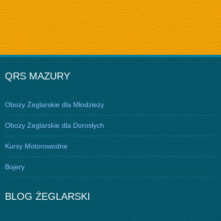
QRS MAZURY
Obozy Żeglarskie dla Młodzieży
Obozy Żeglarskie dla Dorosłych
Kursy Motorowodne
Bojery
BLOG ŻEGLARSKI