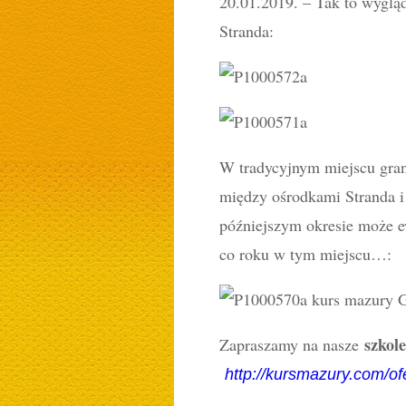
20.01.2019. – Tak to wyglą
Stranda:
W tradycyjnym miejscu grani
między ośrodkami Stranda i 
późniejszym okresie może e
co roku w tym miejscu…:
szkol
Zapraszamy na nasze
http://kursmazury.com/of