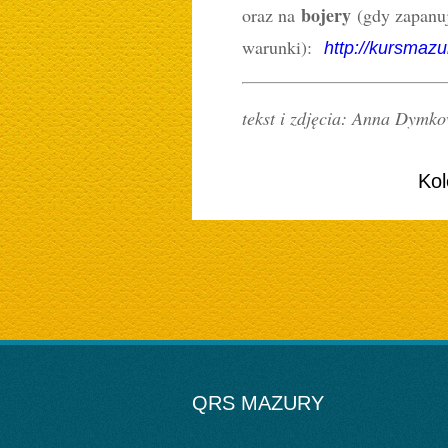
bojery
oraz na
(gdy zapanuj
warunki):
http://kursmazu
tekst i zdjęcia: Anna Dymk
Kol
QRS MAZURY