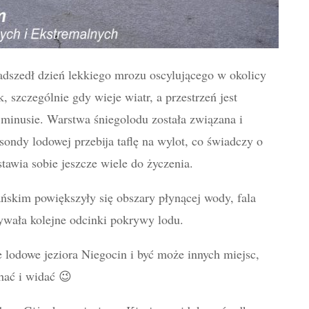
dszedł dzień lekkiego mrozu oscylującego w okolicy
k, szczególnie gdy wieje wiatr, a przestrzeń jest
a minusie. Warstwa śniegolodu została związana i
sondy lodowej przebija taflę na wylot, co świadczy o
stawia sobie jeszcze wiele do życzenia.
ńskim powiększyły się obszary płynącej wody, fala
ywała kolejne odcinki pokrywy lodu.
 lodowe jeziora Niegocin i być może innych miejsc,
hać i widać 😉