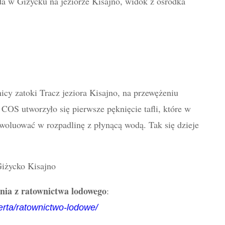
da w Giżycku na jeziorze Kisajno, widok z ośrodka
cy zatoki Tracz jeziora Kisajno, na przewężeniu
COS utworzyło się pierwsze pęknięcie tafli, które w
woluować w rozpadlinę z płynącą wodą. Tak się dzieje
enia z ratownictwa lodowego
:
erta/ratownictwo-lodowe/