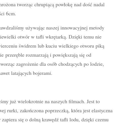
mrożona tworząc chrupiącą powłokę nad dość nadal
ści 6cm.
rawdzaliśmy używając naszej innowacyjnej metody
ielki otwór w tafli wkrętarką. Dzięki temu nie
wierceniu świdrem lub kuciu wielkiego otworu piką
ie przeręble rozmarzają i powiększają się od
tworząc zagrożenie dla osób chodzących po lodzie,
awet latających bojerami.
my już wielokrotnie na naszych filmach. Jest to
ej rurki, zakończona poprzeczką, która jest elastyczna
 zapiera się o dolną krawędź tafli lodu, dzięki czemu