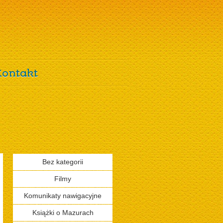
Kontakt
Bez kategorii
Filmy
Komunikaty nawigacyjne
Książki o Mazurach