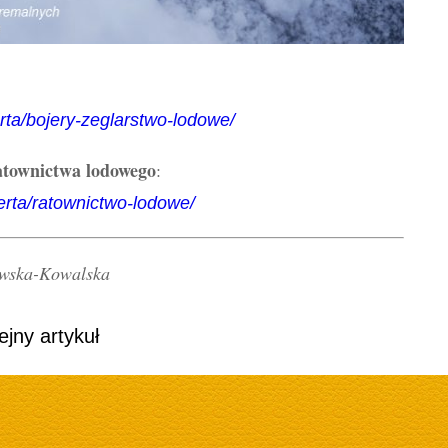
rta/bojery-zeglarstwo-lodowe/
ratownictwa lodowego
:
erta/ratownictwo-lodowe/
owska-Kowalska
ejny artykuł