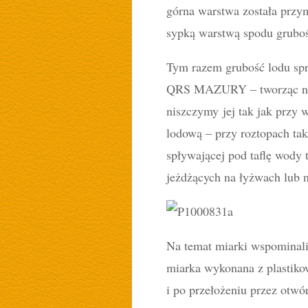
górna warstwa została przy
sypką warstwą spodu grubo
Tym razem grubość lodu sp
QRS MAZURY – tworząc niew
niszczymy jej tak jak przy 
lodową – przy roztopach tak
spływającej pod taflę wody 
jeżdżących na łyżwach lub n
Na temat miarki wspominaliś
miarka wykonana z plastikow
i po przełożeniu przez otwór