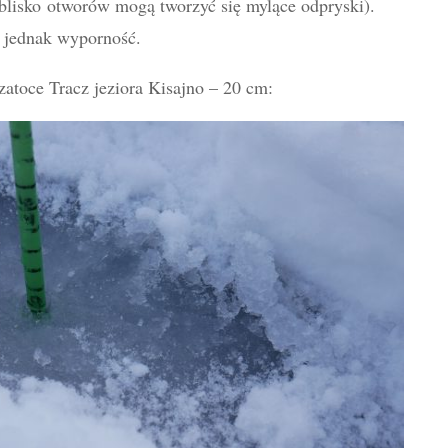
(blisko otworów mogą tworzyć się mylące odpryski).
st jednak wyporność.
atoce Tracz jeziora Kisajno – 20 cm: