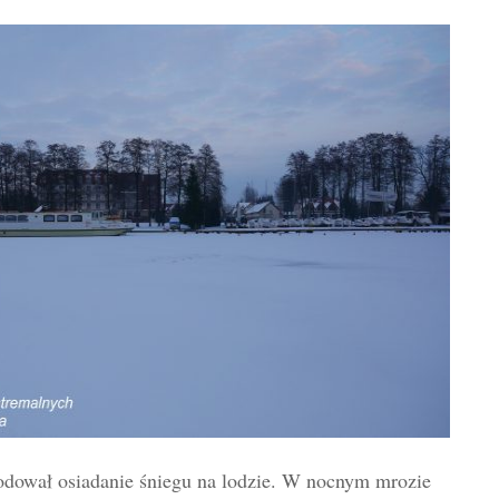
odował osiadanie śniegu na lodzie. W nocnym mrozie