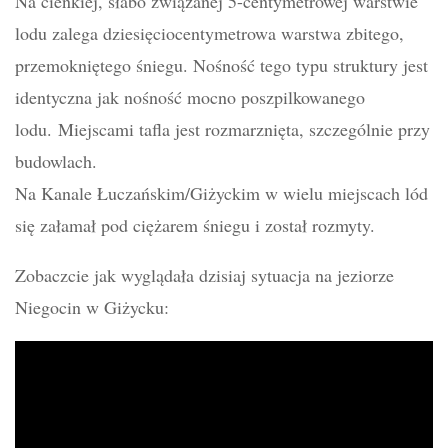
Na cienkiej, słabo związanej 5-centymetrowej warstwie
lodu zalega dziesięciocentymetrowa warstwa zbitego,
przemokniętego śniegu. Nośność tego typu struktury jest
identyczna jak nośność mocno poszpilkowanego
lodu. Miejscami tafla jest rozmarznięta, szczególnie przy
budowlach.
Na Kanale Łuczańskim/Giżyckim w wielu miejscach lód
się załamał pod ciężarem śniegu i został rozmyty.
Zobaczcie jak wyglądała dzisiaj sytuacja na jeziorze
Niegocin w Giżycku: