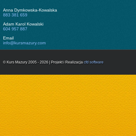
Anna Dymkowska-Kowalska
883 381 659
Adam Karol Kowalski
604 957 887
Email
info@kursmazury.com
© Kurs Mazury 2005 - 2026 | Projekt i Realizacja
cfd software