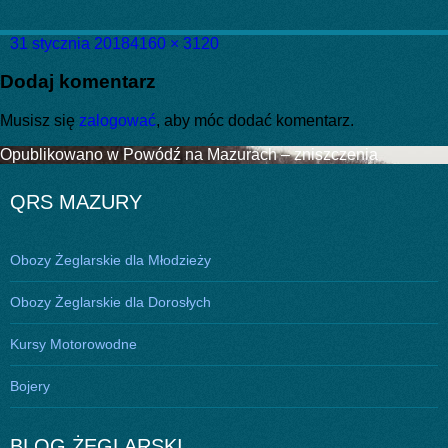
Data
Pełny
31 stycznia 2018
4160 × 3120
publikacji
rozmiar
Dodaj komentarz
Musisz się
zalogować
, aby móc dodać komentarz.
Nawigacja
Opublikowano w
Powódź na Mazurach – zniszczenia
wpisu
QRS MAZURY
Obozy Żeglarskie dla Młodzieży
Obozy Żeglarskie dla Dorosłych
Kursy Motorowodne
Bojery
BLOG ŻEGLARSKI