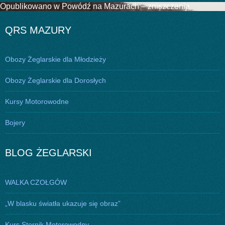
Nawigacja
Opublikowano w
Powódź na Mazurach – zniszczenia
wpisu
QRS MAZURY
Obozy Żeglarskie dla Młodzieży
Obozy Żeglarskie dla Dorosłych
Kursy Motorowodne
Bojery
BLOG ŻEGLARSKI
WALKA CZOŁGÓW
„W blasku światła ukazuje się obraz”
Kurs Sternik Motorowodny