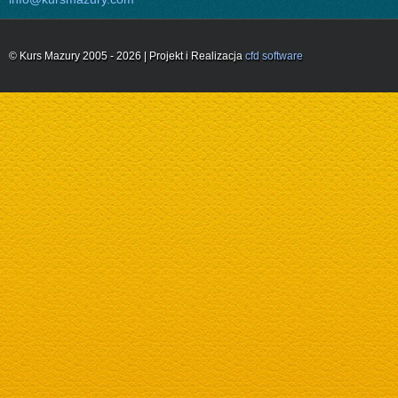
© Kurs Mazury 2005 - 2026 | Projekt i Realizacja
cfd software