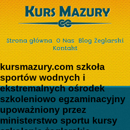
Strona główna
O Nas
Blog Żeglarski
Kontakt
kursmazury.com szkoła
sportów wodnych i
ekstremalnych ośrodek
szkoleniowo egzaminacyjny
upoważniony przez
ministerstwo sportu kursy