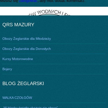
Musisz się
zalogować
, aby móc dodać komentarz.
Nawigacja
Opublikowano w
20 urodziny QRS MAZURY Szkoły Sportów
Wodnych i Ekstremalnych
wpisu
QRS MAZURY
Obozy Żeglarskie dla Młodzieży
Obozy Żeglarskie dla Dorosłych
Kursy Motorowodne
Bojery
BLOG ŻEGLARSKI
WALKA CZOŁGÓW
„W blasku światła ukazuje się obraz”