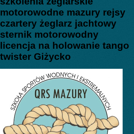
szkolenia żeglarskie
motorowodne mazury rejsy
czartery żeglarz jachtowy
sternik motorowodny
licencja na holowanie tango
twister Giżycko