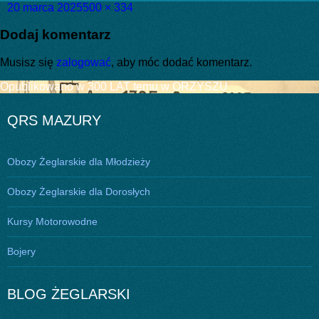
Data
Pełny
20 marca 2025
500 × 334
publikacji
rozmiar
Dodaj komentarz
Musisz się
zalogować
, aby móc dodać komentarz.
Nawigacja
Opublikowano w
300 LAT temu w ORZYSZU
wpisu
QRS MAZURY
Obozy Żeglarskie dla Młodzieży
Obozy Żeglarskie dla Dorosłych
Kursy Motorowodne
Bojery
BLOG ŻEGLARSKI