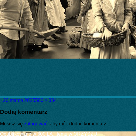
Data
Pełny
20 marca 2025
500 × 334
publikacji
rozmiar
Dodaj komentarz
Musisz się
zalogować
, aby móc dodać komentarz.
Nawigacja
Opublikowano w
300 LAT temu w ORZYSZU