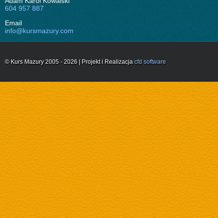
Adam Karol Kowalski
604 957 887
Email
info@kursmazury.com
© Kurs Mazury 2005 - 2026 | Projekt i Realizacja
cfd software