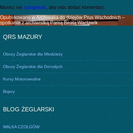
Musisz się
zalogować
, aby móc dodać komentarz.
Nawigacja
Opublikowano w
Archiwalia do dziejów Prus Wschodnich –
spotkanie z archiwistką Panią Beatą Wacławik
wpisu
QRS MAZURY
Obozy Żeglarskie dla Młodzieży
Obozy Żeglarskie dla Dorosłych
Kursy Motorowodne
Bojery
BLOG ŻEGLARSKI
WALKA CZOŁGÓW