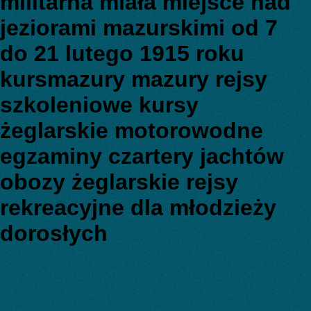
militarna miała miejsce nad
jeziorami mazurskimi od 7
do 21 lutego 1915 roku
kursmazury mazury rejsy
szkoleniowe kursy
żeglarskie motorowodne
egzaminy czartery jachtów
obozy żeglarskie rejsy
rekreacyjne dla młodzieży
dorosłych