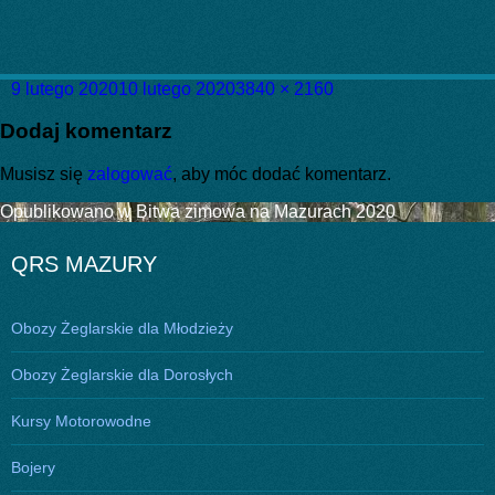
Data
Pełny
9 lutego 2020
10 lutego 2020
3840 × 2160
publikacji
rozmiar
Dodaj komentarz
Musisz się
zalogować
, aby móc dodać komentarz.
Nawigacja
Opublikowano w
Bitwa zimowa na Mazurach 2020
wpisu
QRS MAZURY
Obozy Żeglarskie dla Młodzieży
Obozy Żeglarskie dla Dorosłych
Kursy Motorowodne
Bojery