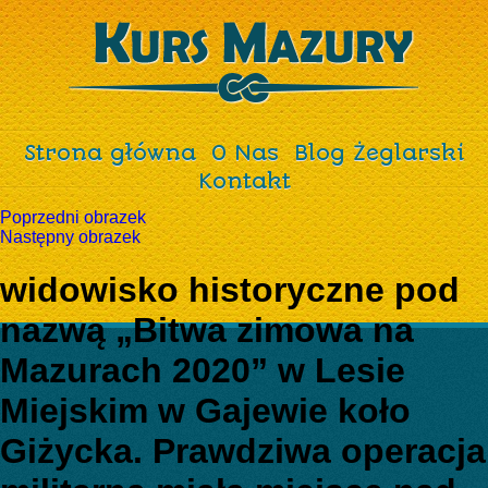
Strona główna
O Nas
Blog Żeglarski
Kontakt
Poprzedni obrazek
Następny obrazek
widowisko historyczne pod
nazwą „Bitwa zimowa na
Mazurach 2020” w Lesie
Miejskim w Gajewie koło
Giżycka. Prawdziwa operacja