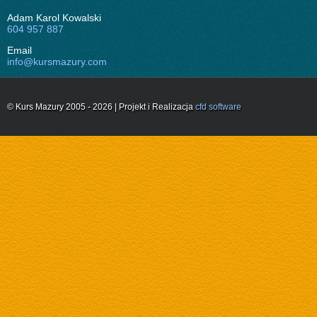
Adam Karol Kowalski
604 957 887
Email
info@kursmazury.com
© Kurs Mazury 2005 - 2026 | Projekt i Realizacja
cfd software