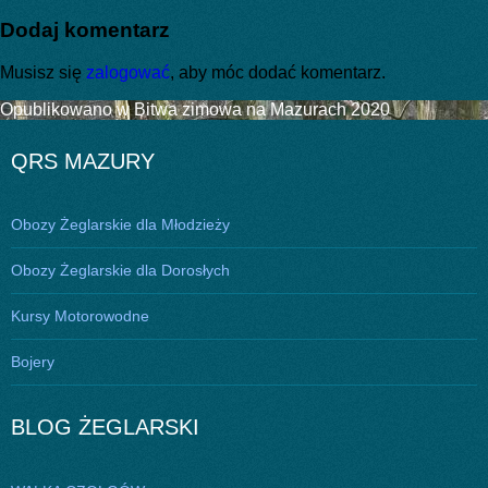
publikacji
rozmiar
Dodaj komentarz
Musisz się
zalogować
, aby móc dodać komentarz.
Nawigacja
Opublikowano w
Bitwa zimowa na Mazurach 2020
wpisu
QRS MAZURY
Obozy Żeglarskie dla Młodzieży
Obozy Żeglarskie dla Dorosłych
Kursy Motorowodne
Bojery
BLOG ŻEGLARSKI