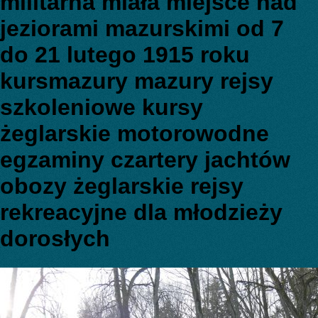
militarna miała miejsce nad
jeziorami mazurskimi od 7
do 21 lutego 1915 roku
kursmazury mazury rejsy
szkoleniowe kursy
żeglarskie motorowodne
egzaminy czartery jachtów
obozy żeglarskie rejsy
rekreacyjne dla młodzieży
dorosłych