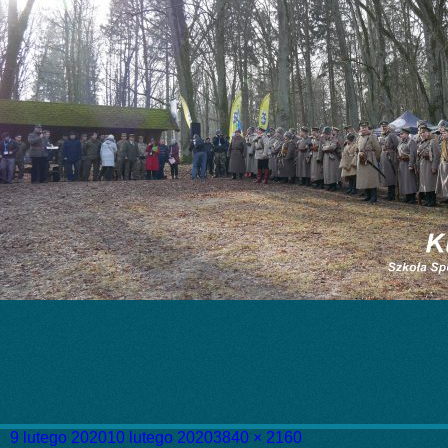
Data
Pełny
9 lutego 2020
10 lutego 2020
3840 × 2160