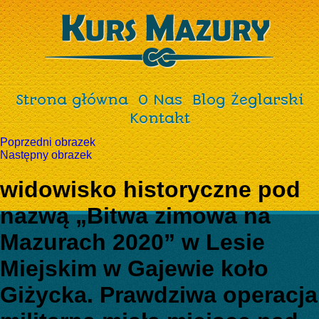
Strona główna
O Nas
Blog Żeglarski
Kontakt
Poprzedni obrazek
Następny obrazek
widowisko historyczne pod
nazwą „Bitwa zimowa na
Mazurach 2020” w Lesie
Miejskim w Gajewie koło
Giżycka. Prawdziwa operacja