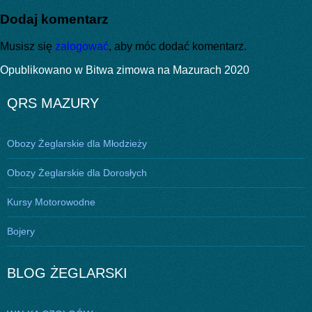
publikacji
rozmiar
Dodaj komentarz
Musisz się
zalogować
, aby móc dodać komentarz.
Nawigacja
Opublikowano w
Bitwa zimowa na Mazurach 2020
wpisu
QRS MAZURY
Obozy Żeglarskie dla Młodzieży
Obozy Żeglarskie dla Dorosłych
Kursy Motorowodne
Bojery
BLOG ŻEGLARSKI