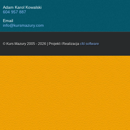
Adam Karol Kowalski
604 957 887
Email
info@kursmazury.com
© Kurs Mazury 2005 - 2026 | Projekt i Realizacja
cfd software