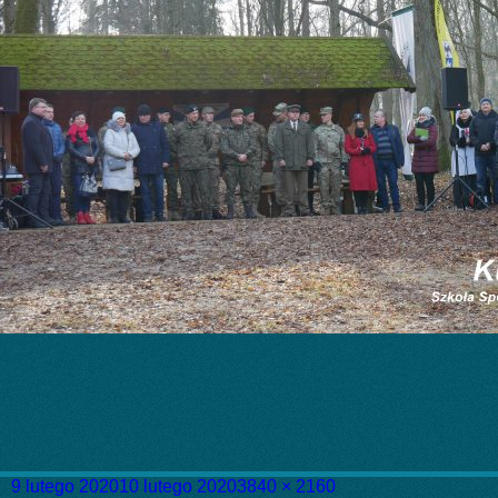
Data
Pełny
9 lutego 2020
10 lutego 2020
3840 × 2160