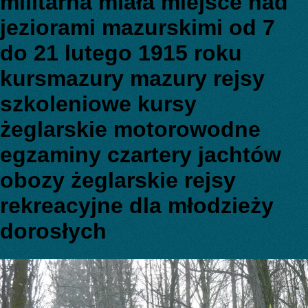
militarna miała miejsce nad
jeziorami mazurskimi od 7
do 21 lutego 1915 roku
kursmazury mazury rejsy
szkoleniowe kursy
żeglarskie motorowodne
egzaminy czartery jachtów
obozy żeglarskie rejsy
rekreacyjne dla młodzieży
dorosłych