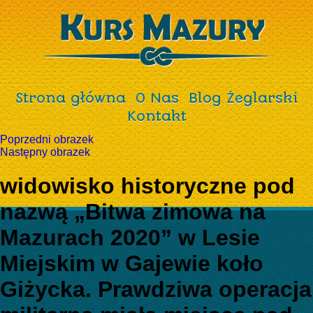
Strona główna
O Nas
Blog Żeglarski
Kontakt
Poprzedni obrazek
Następny obrazek
widowisko historyczne pod
nazwą „Bitwa zimowa na
Mazurach 2020” w Lesie
Miejskim w Gajewie koło
Giżycka. Prawdziwa operacja