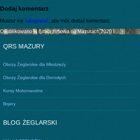
publikacji
rozmiar
Dodaj komentarz
Musisz się
zalogować
, aby móc dodać komentarz.
Nawigacja
Opublikowano w
Bitwa zimowa na Mazurach 2020
wpisu
QRS MAZURY
Obozy Żeglarskie dla Młodzieży
Obozy Żeglarskie dla Dorosłych
Kursy Motorowodne
Bojery
BLOG ŻEGLARSKI