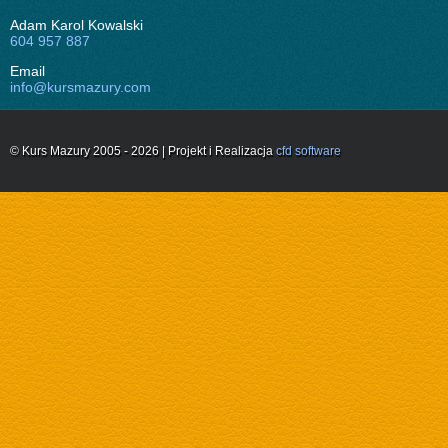
Adam Karol Kowalski
604 957 887
Email
info@kursmazury.com
© Kurs Mazury 2005 - 2026 | Projekt i Realizacja
cfd software