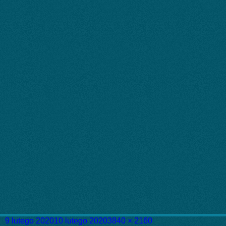
Data
Pełny
9 lutego 2020
10 lutego 2020
3840 × 2160