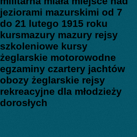
militarna miała miejsce nad
jeziorami mazurskimi od 7
do 21 lutego 1915 roku
kursmazury mazury rejsy
szkoleniowe kursy
żeglarskie motorowodne
egzaminy czartery jachtów
obozy żeglarskie rejsy
rekreacyjne dla młodzieży
dorosłych