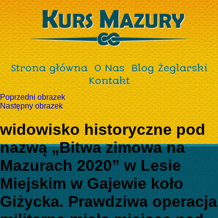
Strona główna
O Nas
Blog Żeglarski
Kontakt
Poprzedni obrazek
Następny obrazek
widowisko historyczne pod
nazwą „Bitwa zimowa na
Mazurach 2020” w Lesie
Miejskim w Gajewie koło
Giżycka. Prawdziwa operacja