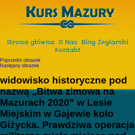
Strona główna
O Nas
Blog Żeglarski
Kontakt
Poprzedni obrazek
Następny obrazek
widowisko historyczne pod
nazwą „Bitwa zimowa na
Mazurach 2020” w Lesie
Miejskim w Gajewie koło
Giżycka. Prawdziwa operacja