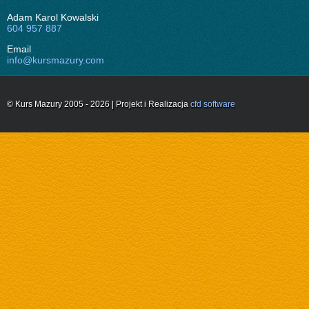
Adam Karol Kowalski
604 957 887
Email
info@kursmazury.com
© Kurs Mazury 2005 - 2026 | Projekt i Realizacja
cfd software