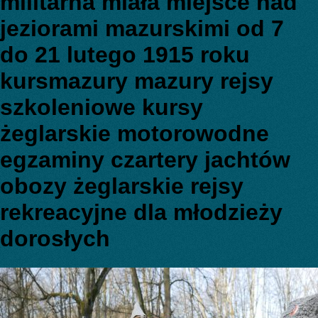
militarna miała miejsce nad
jeziorami mazurskimi od 7
do 21 lutego 1915 roku
kursmazury mazury rejsy
szkoleniowe kursy
żeglarskie motorowodne
egzaminy czartery jachtów
obozy żeglarskie rejsy
rekreacyjne dla młodzieży
dorosłych