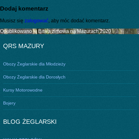
publikacji
rozmiar
Dodaj komentarz
Musisz się
zalogować
, aby móc dodać komentarz.
Nawigacja
Opublikowano w
Bitwa zimowa na Mazurach 2020
wpisu
QRS MAZURY
Obozy Żeglarskie dla Młodzieży
Obozy Żeglarskie dla Dorosłych
Kursy Motorowodne
Bojery
BLOG ŻEGLARSKI