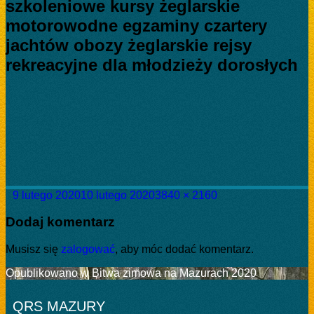
szkoleniowe kursy żeglarskie
motorowodne egzaminy czartery
jachtów obozy żeglarskie rejsy
rekreacyjne dla młodzieży dorosłych
Data
Pełny
9 lutego 2020
10 lutego 2020
3840 × 2160
publikacji
rozmiar
Dodaj komentarz
Musisz się
zalogować
, aby móc dodać komentarz.
Nawigacja
Opublikowano w
Bitwa zimowa na Mazurach 2020
wpisu
QRS MAZURY