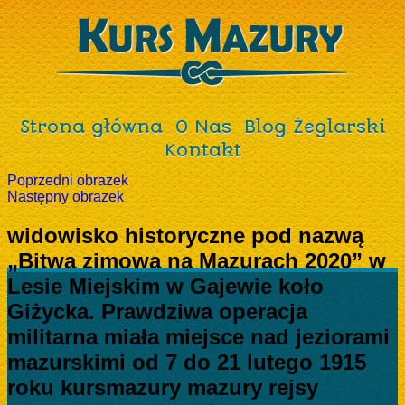
Strona główna
O Nas
Blog Żeglarski
Kontakt
Poprzedni obrazek
Następny obrazek
widowisko historyczne pod nazwą
„Bitwa zimowa na Mazurach 2020” w
Lesie Miejskim w Gajewie koło
Giżycka. Prawdziwa operacja
militarna miała miejsce nad jeziorami
mazurskimi od 7 do 21 lutego 1915
roku kursmazury mazury rejsy