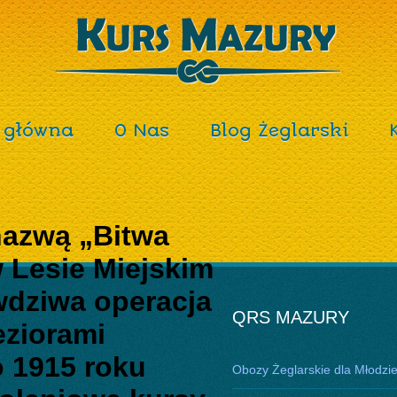
 główna
O Nas
Blog Żeglarski
nazwą „Bitwa
 Lesie Miejskim
wdziwa operacja
QRS MAZURY
eziorami
o 1915 roku
Obozy Żeglarskie dla Młodzi