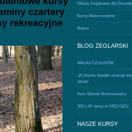
oleniowe kursy
Obozy Żeglarskie dla Dorosł
aminy czartery
Kursy Motorowodne
sy rekreacyjne
Bojery
BLOG ŻEGLARSKI
WALKA CZOŁGÓW
„W blasku światła ukazuje się
obraz”
Kurs Sternik Motorowodny
300 LAT temu w ORZYSZU
NASZE KURSY