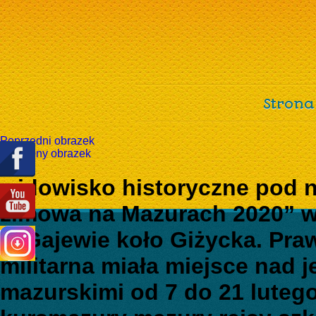
Strona
Poprzedni obrazek
Następny obrazek
widowisko historyczne pod 
zimowa na Mazurach 2020” w
w Gajewie koło Giżycka. Pra
militarna miała miejsce nad j
mazurskimi od 7 do 21 luteg