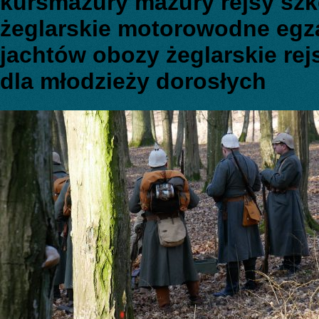
kursmazury mazury rejsy szk
żeglarskie motorowodne egz
jachtów obozy żeglarskie rej
dla młodzieży dorosłych