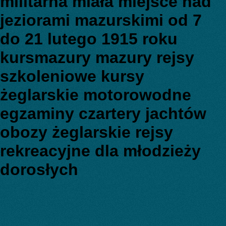
militarna miała miejsce nad
jeziorami mazurskimi od 7
do 21 lutego 1915 roku
kursmazury mazury rejsy
szkoleniowe kursy
żeglarskie motorowodne
egzaminy czartery jachtów
obozy żeglarskie rejsy
rekreacyjne dla młodzieży
dorosłych