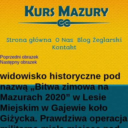
Strona główna
O Nas
Blog Żeglarski
Kontakt
Poprzedni obrazek
Następny obrazek
widowisko historyczne pod
nazwą „Bitwa zimowa na
Mazurach 2020” w Lesie
Miejskim w Gajewie koło
Giżycka. Prawdziwa operacja