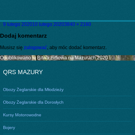
Data
Pełny
9 lutego 2020
10 lutego 2020
3840 × 2160
publikacji
rozmiar
Dodaj komentarz
Musisz się
zalogować
, aby móc dodać komentarz.
Nawigacja
Opublikowano w
Bitwa zimowa na Mazurach 2020
wpisu
QRS MAZURY
Obozy Żeglarskie dla Młodzieży
Obozy Żeglarskie dla Dorosłych
Kursy Motorowodne
Bojery