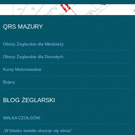
Nawigacja
Opublikowano w
Budowa mostu na Kanale Piękna Góra –
Komunikat Nawigacyjny nr 30/2017
wpisu
QRS MAZURY
Obozy Żeglarskie dla Młodzieży
Obozy Żeglarskie dla Dorosłych
Kursy Motorowodne
Bojery
BLOG ŻEGLARSKI
WALKA CZOŁGÓW
„W blasku światła ukazuje się obraz”