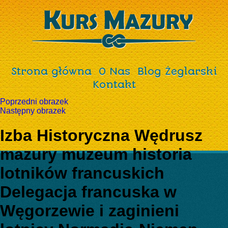
Strona główna
O Nas
Blog Żeglarski
Kontakt
Poprzedni obrazek
Następny obrazek
Izba Historyczna Wędrusz
mazury muzeum historia
lotników francuskich
Delegacja francuska w
Węgorzewie i zaginieni