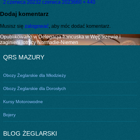
Data
Pełny
2 czerwca 2023
2 czerwca 2023
660 × 440
publikacji
rozmiar
Dodaj komentarz
Musisz się
zalogować
, aby móc dodać komentarz.
Nawigacja
Opublikowano w
Delegacja francuska w Węgorzewie i
zaginieni lotnicy Normadie-Niemen
wpisu
QRS MAZURY
Obozy Żeglarskie dla Młodzieży
Obozy Żeglarskie dla Dorosłych
Kursy Motorowodne
Bojery
BLOG ŻEGLARSKI