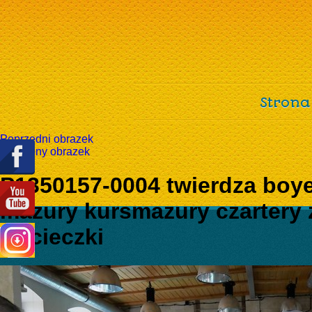
Strona
Poprzedni obrazek
Następny obrazek
P1350157-0004 twierdza boy
mazury kursmazury czartery 
wycieczki