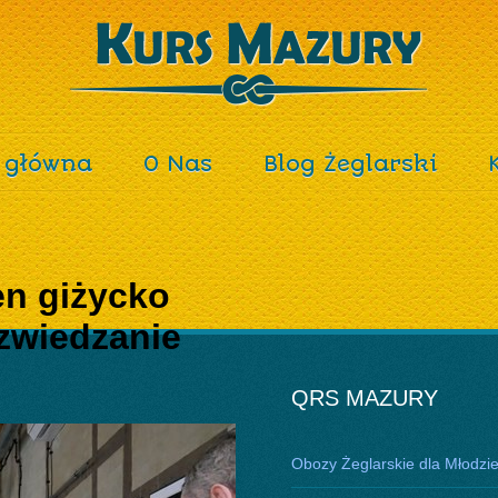
 główna
O Nas
Blog Żeglarski
en giżycko
zwiedzanie
QRS MAZURY
Obozy Żeglarskie dla Młodzi