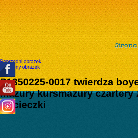
Strona
Poprzedni obrazek
Następny obrazek
P1350225-0017 twierdza boy
mazury kursmazury czartery 
wycieczki