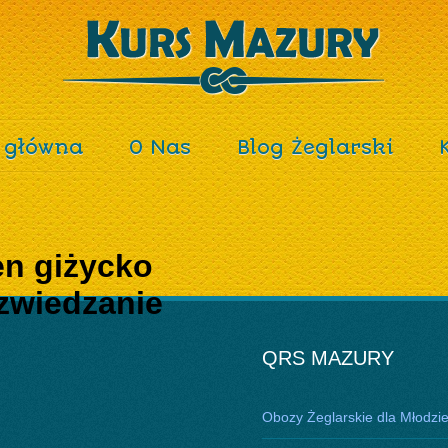
 główna
O Nas
Blog Żeglarski
en giżycko
zwiedzanie
QRS MAZURY
Obozy Żeglarskie dla Młodzi