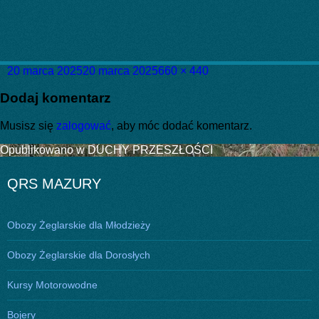
Data
Pełny
20 marca 2025
20 marca 2025
660 × 440
publikacji
rozmiar
Dodaj komentarz
Musisz się
zalogować
, aby móc dodać komentarz.
Nawigacja
Opublikowano w
DUCHY PRZESZŁOŚCI
wpisu
QRS MAZURY
Obozy Żeglarskie dla Młodzieży
Obozy Żeglarskie dla Dorosłych
Kursy Motorowodne
Bojery