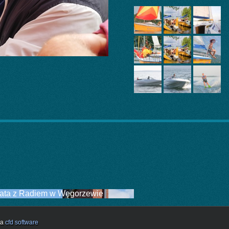
Lata z Radiem w Węgorzewie
ja
cfd software