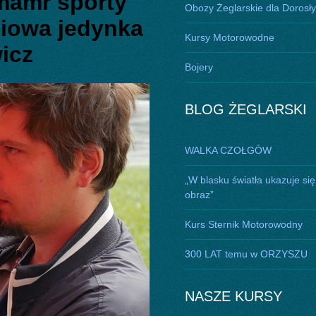
mamr sporty
Obozy Żeglarskie dla Dorosł
iowa jedynka
Kursy Motorowodne
wicz
Bojery
BLOG ŻEGLARSKI
WALKA CZOŁGÓW
„W blasku światła ukazuje się
obraz”
Kurs Sternik Motorowodny
300 LAT temu w ORZYSZU
NASZE KURSY