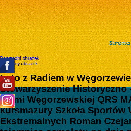
Strona
Poprzedni obrazek
Następny obrazek
Lato z Radiem w Węgorzewi
Stowarzyszenie Historyczno 
Ziemi Węgorzewskiej QRS 
kursmazury Szkoła Sportów 
Ekstremalnych Roman Czeja