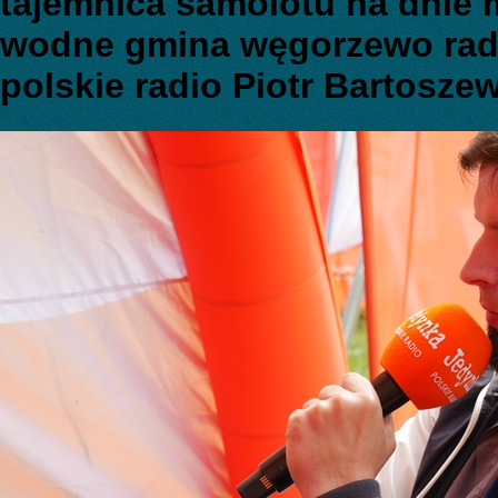
tajemnica samolotu na dnie 
wodne gmina węgorzewo rad
polskie radio Piotr Bartosze