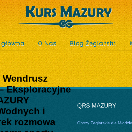
 główna
O Nas
Blog Żeglarski
e Wendrusz
– Eksploracyjne
MAZURY
QRS MAZURY
Wodnych i
rek rozmowa
Obozy Żeglarskie dla Młodzi