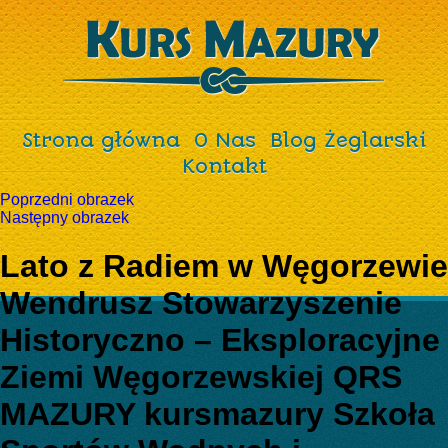
Strona główna
O Nas
Blog Żeglarski
Kontakt
Poprzedni obrazek
Następny obrazek
Lato z Radiem w Węgorzewie
Wendrusz Stowarzyszenie
Historyczno – Eksploracyjne
Ziemi Węgorzewskiej QRS
MAZURY kursmazury Szkoła