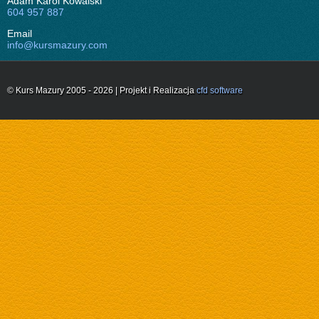
Adam Karol Kowalski
604 957 887
Email
info@kursmazury.com
© Kurs Mazury 2005 - 2026 | Projekt i Realizacja
cfd software