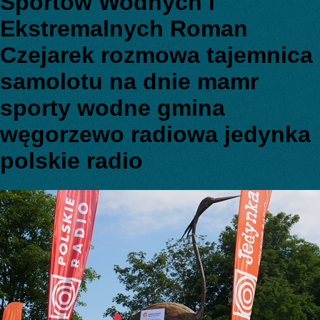
Sportów Wodnych i
Ekstremalnych Roman
Czejarek rozmowa tajemnica
samolotu na dnie mamr
sporty wodne gmina
węgorzewo radiowa jedynka
polskie radio