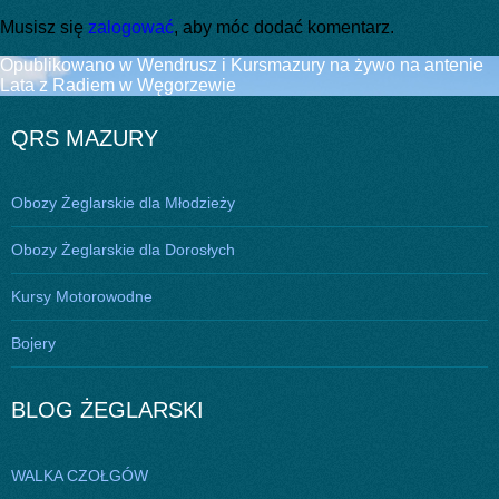
Musisz się
zalogować
, aby móc dodać komentarz.
Nawigacja
Opublikowano w
Wendrusz i Kursmazury na żywo na antenie
Lata z Radiem w Węgorzewie
wpisu
QRS MAZURY
Obozy Żeglarskie dla Młodzieży
Obozy Żeglarskie dla Dorosłych
Kursy Motorowodne
Bojery
BLOG ŻEGLARSKI
WALKA CZOŁGÓW