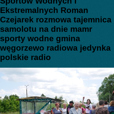
Sportów Wodnych i
Ekstremalnych Roman
Czejarek rozmowa tajemnica
samolotu na dnie mamr
sporty wodne gmina
węgorzewo radiowa jedynka
polskie radio