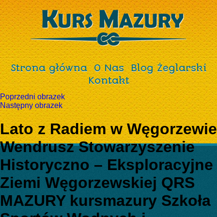
Strona główna
O Nas
Blog Żeglarski
Kontakt
Poprzedni obrazek
Następny obrazek
Lato z Radiem w Węgorzewie
Wendrusz Stowarzyszenie
Historyczno – Eksploracyjne
Ziemi Węgorzewskiej QRS
MAZURY kursmazury Szkoła