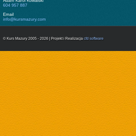
Adam Karol Kowalski
604 957 887
Email
info@kursmazury.com
© Kurs Mazury 2005 - 2026 | Projekt i Realizacja
cfd software