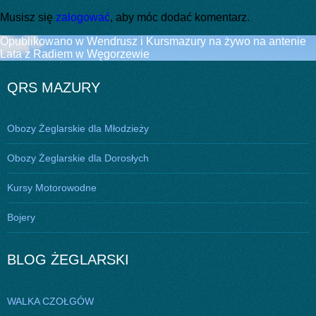
Musisz się
zalogować
, aby móc dodać komentarz.
Nawigacja
Opublikowano w
Wendrusz i Kursmazury na żywo na antenie
Lata z Radiem w Węgorzewie
wpisu
QRS MAZURY
Obozy Żeglarskie dla Młodzieży
Obozy Żeglarskie dla Dorosłych
Kursy Motorowodne
Bojery
BLOG ŻEGLARSKI
WALKA CZOŁGÓW