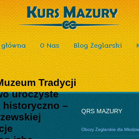
 główna
O Nas
Blog Żeglarski
uzeum Tradycji
o uroczyste
 historyczno –
QRS MAZURY
zewskiej
cje
Obozy Żeglarskie dla Młodzi