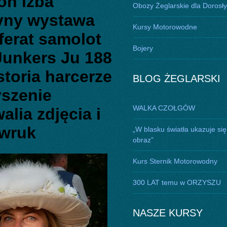
on izba
Obozy Żeglarskie dla Dorosł
zyny wystawa
Kursy Motorowodne
ferat samolot
Bojery
Junkers Ju 188
oria harcerze
BLOG ŻEGLARSKI
yszenie
WALKA CZOŁGÓW
lia zdjęcia i
ewruk
„W blasku światła ukazuje się
obraz”
Kurs Sternik Motorowodny
300 LAT temu w ORZYSZU
NASZE KURSY