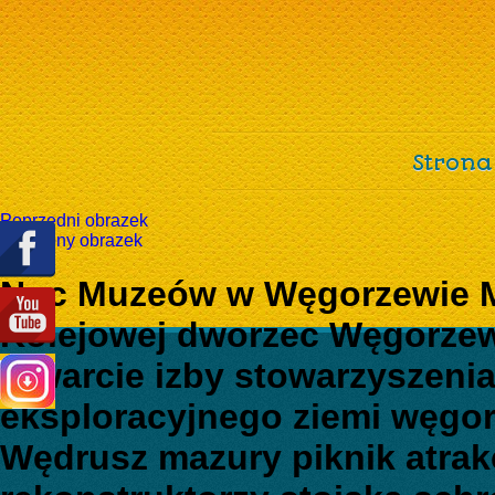
Strona
Poprzedni obrazek
Następny obrazek
Noc Muzeów w Węgorzewie M
Kolejowej dworzec Węgorzew
otwarcie izby stowarzyszenia
eksploracyjnego ziemi węgor
Wędrusz mazury piknik atrak