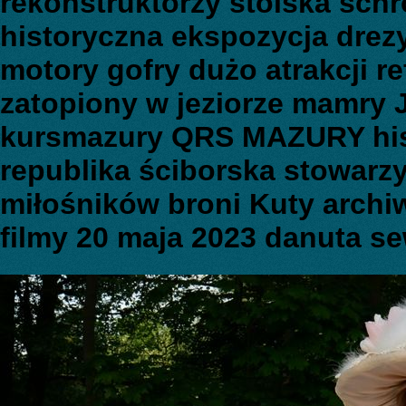
rekonstruktorzy stoiska schr
historyczna ekspozycja dre
motory gofry dużo atrakcji re
zatopiony w jeziorze mamry 
kursmazury QRS MAZURY hist
republika ściborska stowarz
miłośników broni Kuty archiwa
filmy 20 maja 2023 danuta s