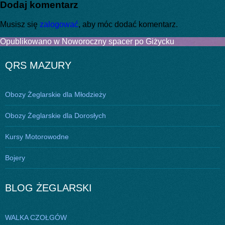
Dodaj komentarz
Musisz się
zalogować
, aby móc dodać komentarz.
Nawigacja
Opublikowano w
Noworoczny spacer po Giżycku
wpisu
QRS MAZURY
Obozy Żeglarskie dla Młodzieży
Obozy Żeglarskie dla Dorosłych
Kursy Motorowodne
Bojery
BLOG ŻEGLARSKI
WALKA CZOŁGÓW