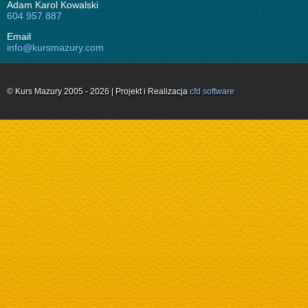
Adam Karol Kowalski
604 957 887
Email
info@kursmazury.com
© Kurs Mazury 2005 - 2026 | Projekt i Realizacja
cfd software