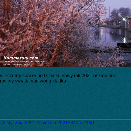
wieczorny spacer po Giżycku nowy rok 2021 oszronione
rośliny światła nad wodą kładka
Data
Pełny
2 stycznia 2021
2 stycznia 2021
3840 × 2160
publikacji
rozmiar