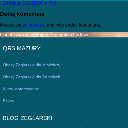
Data
Pełny
16 lutego 2018
1000 × 750
publikacji
rozmiar
Dodaj komentarz
Musisz się
zalogować
, aby móc dodać komentarz.
Nawigacja
Opublikowano w
Bojery Żeglarstwo Lodowe
wpisu
QRS MAZURY
Obozy Żeglarskie dla Młodzieży
Obozy Żeglarskie dla Dorosłych
Kursy Motorowodne
Bojery
BLOG ŻEGLARSKI