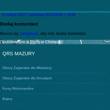
Data
Pełny
6 marca 2017
7 kwietnia 2019
3826 × 2536
publikacji
rozmiar
Dodaj komentarz
Musisz się
zalogować
, aby móc dodać komentarz.
Nawigacja
Opublikowano w
Rejsy w Chorwacji
wpisu
QRS MAZURY
Obozy Żeglarskie dla Młodzieży
Obozy Żeglarskie dla Dorosłych
Kursy Motorowodne
Bojery