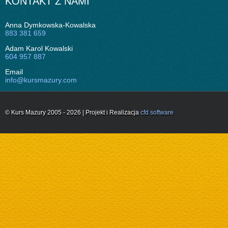
KONTAKT Z NAMI
Anna Dymkowska-Kowalska
883 381 659
Adam Karol Kowalski
604 957 887
Email
info@kursmazury.com
© Kurs Mazury 2005 - 2026 | Projekt i Realizacja
cfd software