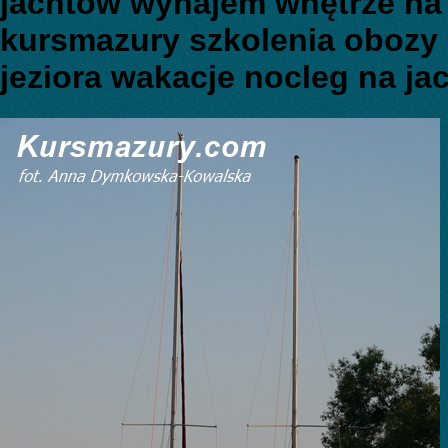
jachtów wynajem wnętrze na
kursmazury szkolenia obozy 
jeziora wakacje nocleg na ja