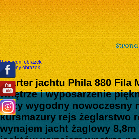
Strona
Poprzedni obrazek
Następny obrazek
czarter jachtu Phila 880 Fila
wnętrze i wyposarzenie piękn
duży wygodny nowoczesny m
kursmazury rejs żeglarstwo 
wynajem jacht żaglowy 8,8m 