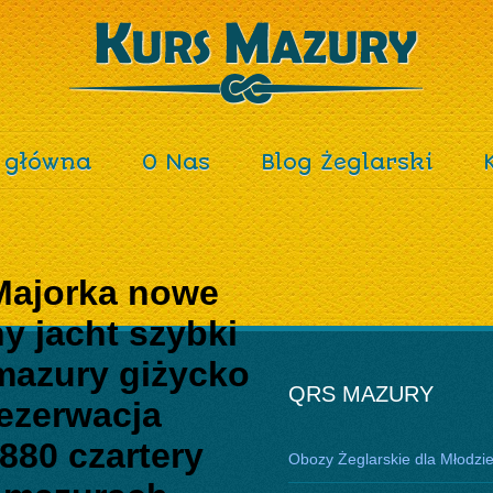
 główna
O Nas
Blog Żeglarski
 Majorka nowe
y jacht szybki
azury giżycko
QRS MAZURY
rezerwacja
880 czartery
Obozy Żeglarskie dla Młodzi