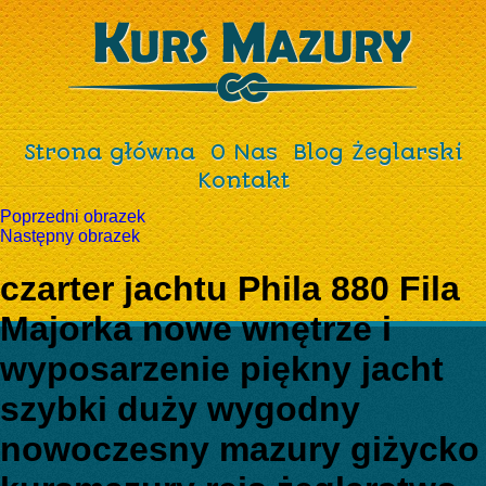
Strona główna
O Nas
Blog Żeglarski
Kontakt
Poprzedni obrazek
Następny obrazek
czarter jachtu Phila 880 Fila
Majorka nowe wnętrze i
wyposarzenie piękny jacht
szybki duży wygodny
nowoczesny mazury giżycko