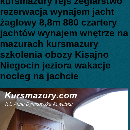
kursmazury rejs żeglarstwo
rezerwacja wynajem jacht
żaglowy 8,8m 880 czartery
jachtów wynajem wnętrze na
mazurach kursmazury
szkolenia obozy Kisajno
Niegocin jeziora wakacje
nocleg na jachcie