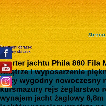
Strona
Poprzedni obrazek
Następny obrazek
czarter jachtu Phila 880 Fila
wnętrze i wyposarzenie piękn
duży wygodny nowoczesny m
kursmazury rejs żeglarstwo 
wynajem jacht żaglowy 8,8m 