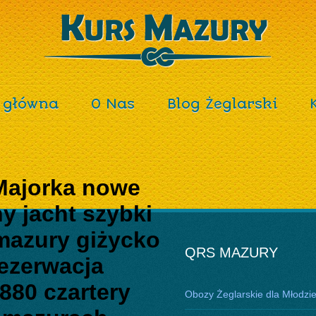
 główna
O Nas
Blog Żeglarski
 Majorka nowe
y jacht szybki
azury giżycko
QRS MAZURY
rezerwacja
880 czartery
Obozy Żeglarskie dla Młodzi