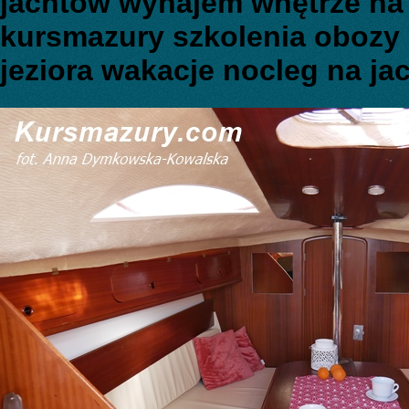
jachtów wynajem wnętrze na
kursmazury szkolenia obozy 
jeziora wakacje nocleg na ja