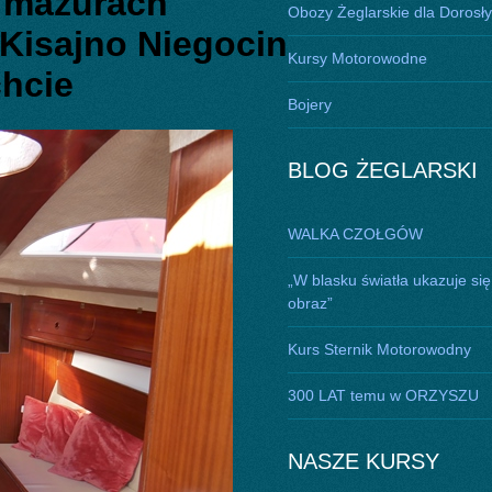
 mazurach
Obozy Żeglarskie dla Dorosł
Kisajno Niegocin
Kursy Motorowodne
chcie
Bojery
BLOG ŻEGLARSKI
WALKA CZOŁGÓW
„W blasku światła ukazuje się
obraz”
Kurs Sternik Motorowodny
300 LAT temu w ORZYSZU
NASZE KURSY