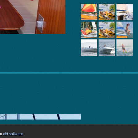
ja
cfd software