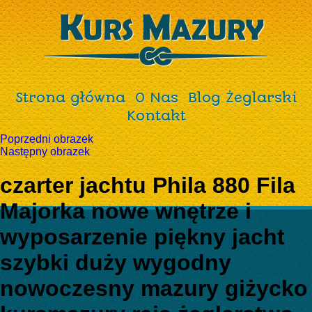
Strona główna
O Nas
Blog Żeglarski
Kontakt
Poprzedni obrazek
Następny obrazek
czarter jachtu Phila 880 Fila
Majorka nowe wnętrze i
wyposarzenie piękny jacht
szybki duży wygodny
nowoczesny mazury giżycko