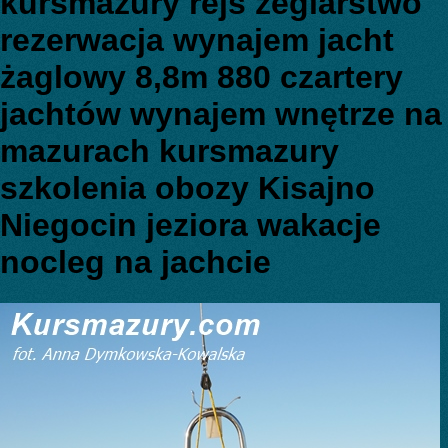
kursmazury rejs żeglarstwo
rezerwacja wynajem jacht
żaglowy 8,8m 880 czartery
jachtów wynajem wnętrze na
mazurach kursmazury
szkolenia obozy Kisajno
Niegocin jeziora wakacje
nocleg na jachcie