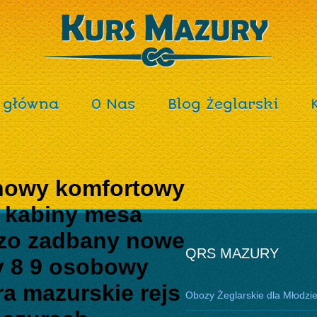
 główna
O Nas
Blog Żeglarski
inowy komfortowy
y kabiny mesa
zo zadbany nowe
QRS MAZURY
y 8 9 osobowy
ra mazurskie rejs
Obozy Żeglarskie dla Młodzi