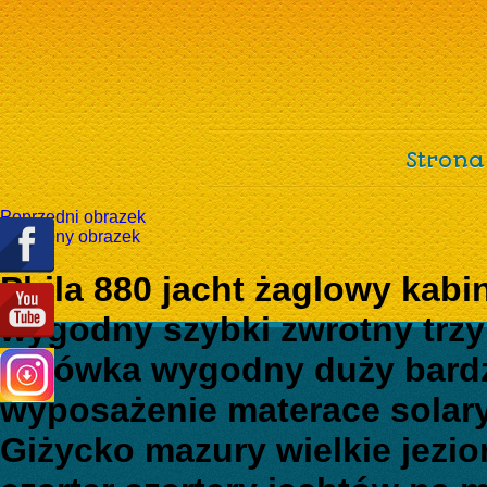
Strona
Poprzedni obrazek
Następny obrazek
Phila 880 jacht żaglowy kab
wygodny szybki zwrotny trz
lodówka wygodny duży bard
wyposażenie materace solar
Giżycko mazury wielkie jezio