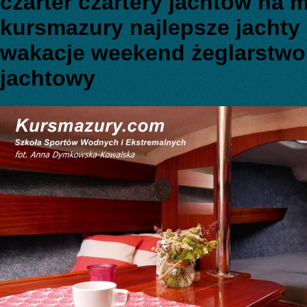
czarter czartery jachtów na 
kursmazury najlepsze jachty
wakacje weekend żeglarstwo 
jachtowy