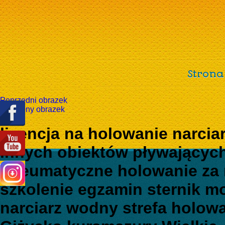
Strona
Poprzedni obrazek
Następny obrazek
licencja na holowanie narci
innych obiektów pływającyc
pneumatyczne holowanie za
szkolenie egzamin sternik 
narciarz wodny strefa holow