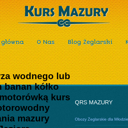
 główna
O Nas
Blog Żeglarski
arza wodnego lub
h banan kółko
 motorówką kurs
QRS MAZURY
motorowodny
ania mazury
Obozy Żeglarskie dla Młodzi