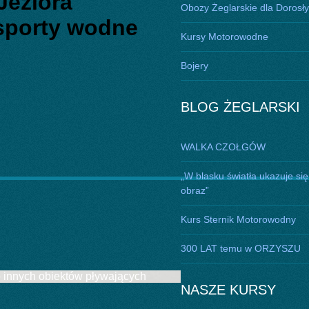
Jeziora
Obozy Żeglarskie dla Dorosł
 sporty wodne
Kursy Motorowodne
Bojery
BLOG ŻEGLARSKI
WALKA CZOŁGÓW
„W blasku światła ukazuje się
obraz”
Kurs Sternik Motorowodny
300 LAT temu w ORZYSZU
b innych obiektów pływających
NASZE KURSY