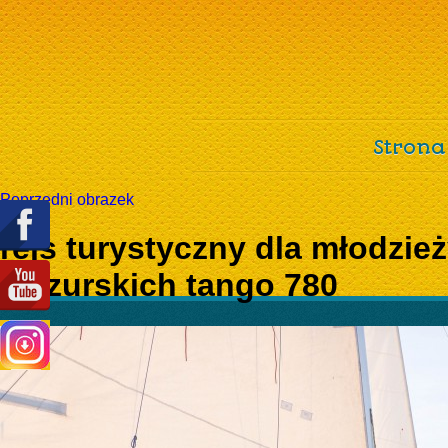
Strona
Poprzedni obrazek
rejs turystyczny dla młodzież
mazurskich tango 780