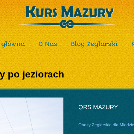
 główna
O Nas
Blog Żeglarski
y po jeziorach
QRS MAZURY
Obozy Żeglarskie dla Młodzi