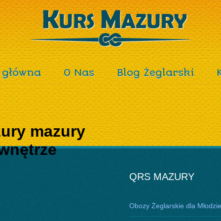
 główna
O Nas
Blog Żeglarski
zury mazury
 wnętrze
QRS MAZURY
Obozy Żeglarskie dla Młodzi