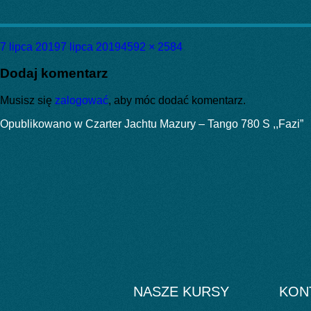
Data
Pełny
7 lipca 2019
7 lipca 2019
4592 × 2584
publikacji
rozmiar
Dodaj komentarz
Musisz się
zalogować
, aby móc dodać komentarz.
Nawigacja
Opublikowano w
Czarter Jachtu Mazury – Tango 780 S ,,Fazi”
wpisu
NASZE KURSY
KON