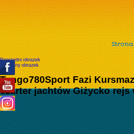
Strona
Poprzedni obrazek
Następny obrazek
Tango780Sport Fazi Kursma
czarter jachtów Giżycko rejs