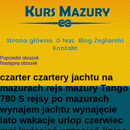
Strona główna
O Nas
Blog Żeglarski
Kontakt
Poprzedni obrazek
Następny obrazek
czarter czartery jachtu na
mazurach rejs mazury Tango
780 S rejsy po mazurach
wynajem jachtu wynajęcie
lato wakacje urlop czerwiec