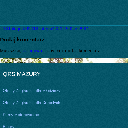
Data
Pełny
18 lutego 2020
18 lutego 2020
4592 × 2584
publikacji
rozmiar
Dodaj komentarz
Musisz się
zalogować
, aby móc dodać komentarz.
Nawigacja
Opublikowano w
Czarter Jachtu Mazury – Tango 780 S ,,Fazi”
wpisu
QRS MAZURY
Obozy Żeglarskie dla Młodzieży
Obozy Żeglarskie dla Dorosłych
Kursy Motorowodne
Bojery