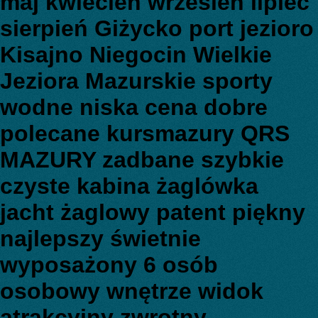
maj kwiecień wrzesień lipiec
sierpień Giżycko port jezioro
Kisajno Niegocin Wielkie
Jeziora Mazurskie sporty
wodne niska cena dobre
polecane kursmazury QRS
MAZURY zadbane szybkie
czyste kabina żaglówka
jacht żaglowy patent piękny
najlepszy świetnie
wyposażony 6 osób
osobowy wnętrze widok
atrakcyjny zwrotny