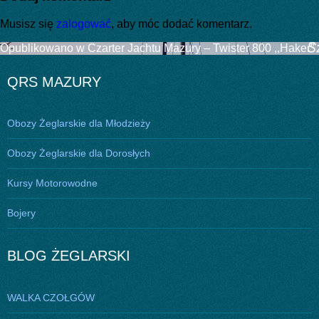
Musisz się
zalogować
, aby móc dodać komentarz.
Nawigacja
Opublikowano w
Czarter Jachtu Mazury – Twister 800 ,,Haker”
wpisu
QRS MAZURY
Obozy Żeglarskie dla Młodzieży
Obozy Żeglarskie dla Dorosłych
Kursy Motorowodne
Bojery
BLOG ŻEGLARSKI
WALKA CZOŁGÓW