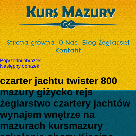
Strona główna
O Nas
Blog Żeglarski
Kontakt
Poprzedni obrazek
Następny obrazek
czarter jachtu twister 800
mazury giżycko rejs
żeglarstwo czartery jachtów
wynajem wnętrze na
mazurach kursmazury