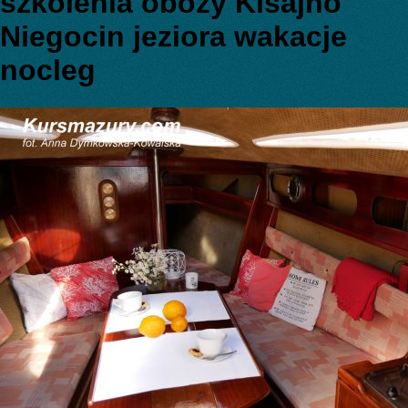
szkolenia obozy Kisajno
Niegocin jeziora wakacje
nocleg