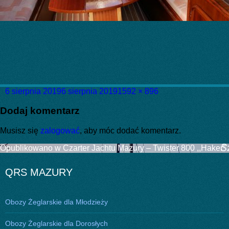
Data
Pełny
6 sierpnia 2019
6 sierpnia 2019
1592 × 896
publikacji
rozmiar
Dodaj komentarz
Musisz się
zalogować
, aby móc dodać komentarz.
Nawigacja
Opublikowano w
Czarter Jachtu Mazury – Twister 800 ,,Haker”
wpisu
QRS MAZURY
Obozy Żeglarskie dla Młodzieży
Obozy Żeglarskie dla Dorosłych