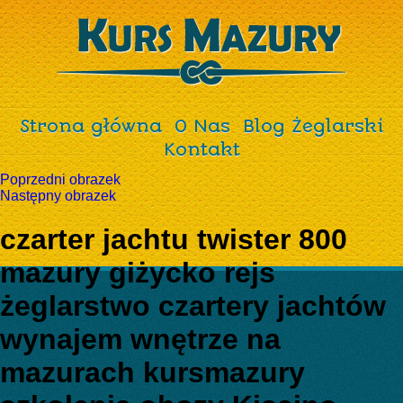
Strona główna
O Nas
Blog Żeglarski
Kontakt
Poprzedni obrazek
Następny obrazek
czarter jachtu twister 800
mazury giżycko rejs
żeglarstwo czartery jachtów
wynajem wnętrze na
mazurach kursmazury