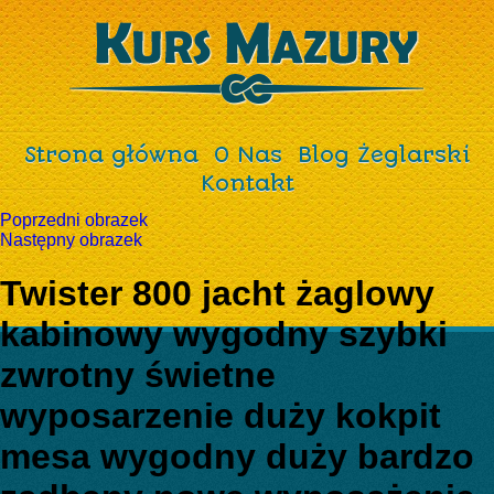
Strona główna
O Nas
Blog Żeglarski
Kontakt
Poprzedni obrazek
Następny obrazek
Twister 800 jacht żaglowy
kabinowy wygodny szybki
zwrotny świetne
wyposarzenie duży kokpit
mesa wygodny duży bardzo