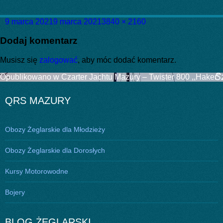
Data
Pełny
9 marca 2021
9 marca 2021
3840 × 2160
publikacji
rozmiar
Dodaj komentarz
Musisz się
zalogować
, aby móc dodać komentarz.
Nawigacja
Opublikowano w
Czarter Jachtu Mazury – Twister 800 ,,Haker”
wpisu
QRS MAZURY
Obozy Żeglarskie dla Młodzieży
Obozy Żeglarskie dla Dorosłych
Kursy Motorowodne
Bojery
BLOG ŻEGLARSKI