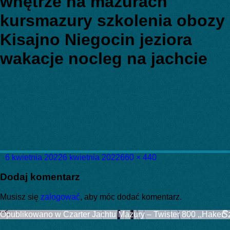
wnętrze na mazurach
kursmazury szkolenia obozy
Kisajno Niegocin jeziora
wakacje nocleg na jachcie
Data
Pełny
6 kwietnia 2022
6 kwietnia 2022
660 × 440
publikacji
rozmiar
Dodaj komentarz
Musisz się
zalogować
, aby móc dodać komentarz.
Nawigacja
Opublikowano w
Czarter Jachtu Mazury – Twister 800 ,,Haker”