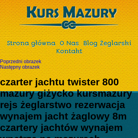
Strona główna
O Nas
Blog Żeglarski
Kontakt
Poprzedni obrazek
Następny obrazek
czarter jachtu twister 800
mazury giżycko kursmazury
rejs żeglarstwo rezerwacja
wynajem jacht żaglowy 8m
czartery jachtów wynajem