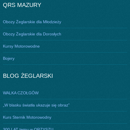
wpisu
QRS MAZURY
Obozy Żeglarskie dla Młodzieży
Obozy Żeglarskie dla Dorosłych
Kursy Motorowodne
Bojery
BLOG ŻEGLARSKI
WALKA CZOŁGÓW
„W blasku światła ukazuje się obraz”
Kurs Sternik Motorowodny
300 LAT temu w ORZYSZU